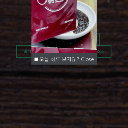
때까지 개발 및 생산해드립니다.
육류양념소스
딥소스
육수용소스
짬뽕소스
스파게티소스
떡볶이소스
버거소스
드래싱소스
덮밥소스
오늘 하루 보지않기
Close