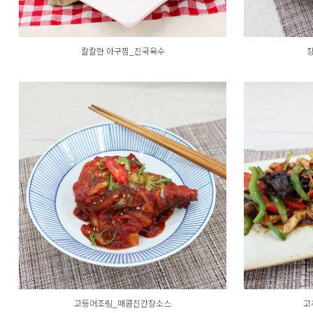
칼칼한 아구찜_진국육수
고등어조림_매콤진간장소스
고