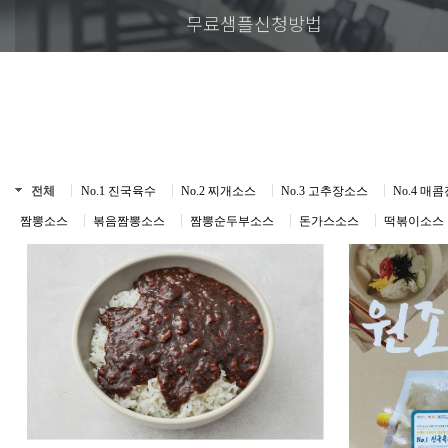
무료샘플신청방법
전체
No.1 진국육수
No.2 찌개소스
No.3 고추장소스
No.4 
짬뽕소스
볶음짬뽕소스
짬뽕순두부소스
돈가스소스
떡볶이소스