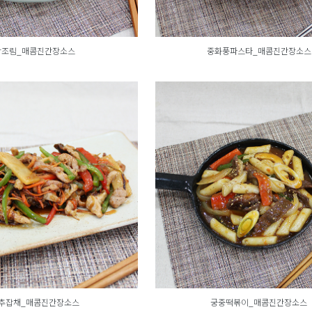
장조림_매콤진간장소스
중화풍파스타_매콤진간장소스
추잡채_매콤진간장소스
궁중떡볶이_매콤진간장소스