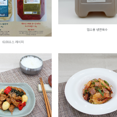
업소용 냉면육수
6100소스 레시피