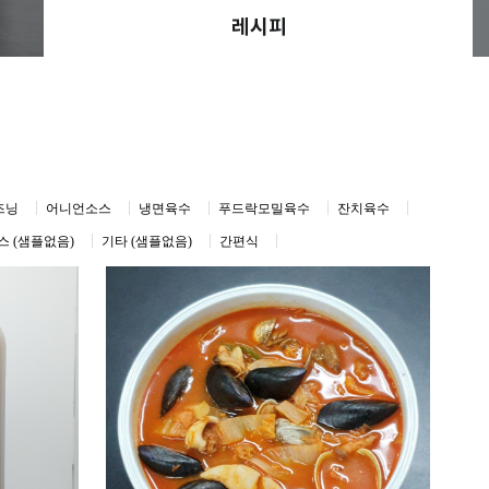
레시피
즈닝
어니언소스
냉면육수
푸드락모밀육수
잔치육수
 (샘플없음)
기타 (샘플없음)
간편식