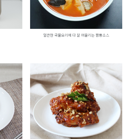
얼큰한 국물요리에 다 잘 어울리는 짬뽕소스