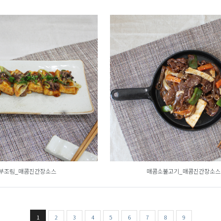
부조림_매콤진간장소스
매콤소불고기_매콤진간장소스
1
2
3
4
5
6
7
8
9