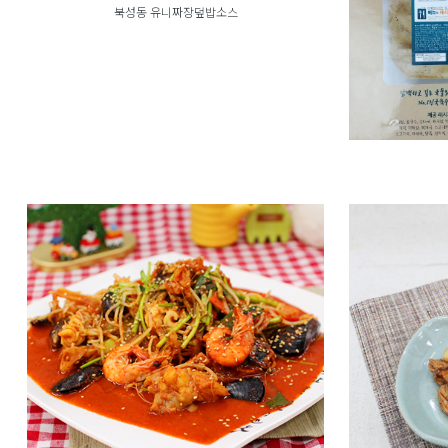
북성동 유니짜장덮밥소스