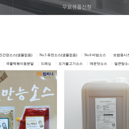
무료샘플신청
매콤진간장소스(샘플없음)
No.5 퓨전소스(샘플없음)
No.6 비빔소스
보쌈용시
국물떡볶이용분말
드레싱
오가불고기소스
매운맛소스
얼큰탕소스