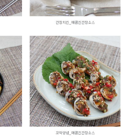
간장치킨_매콤진간장소스
꼬막양념_매콤진간장소스