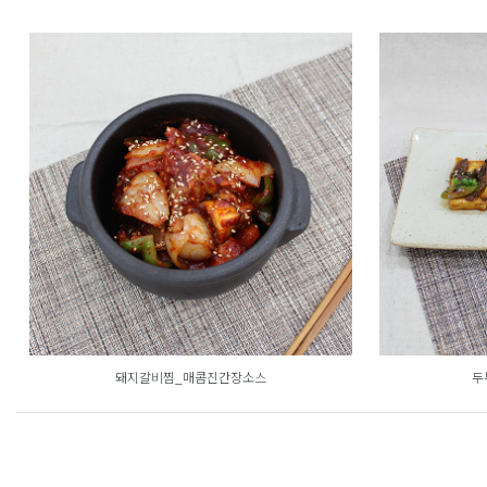
돼지갈비찜_매콤진간장소스
두