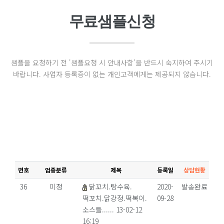
무료샘플신청
샘플을 요청하기 전 '샘플요청 시 안내사항'을 반드시 숙지하여 주시기
바랍니다. 사업자 등록증이 없는 개인고객에게는 제공되지 않습니다.
번호
업종분류
제목
등록일
상담현황
36
미정
닭꼬치.탕수육.
2020-
발송완료
떡꼬치.닭강정.떡복이.
09-28
소스들...... 13-02-12
16:19