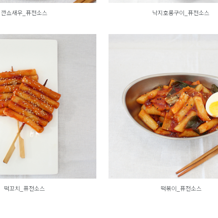
깐쇼새우_퓨전소스
낙지호롱구이_퓨전소스
떡꼬치_퓨전소스
떡볶이_퓨전소스