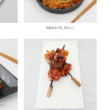
해물볶음우동_퓨전소스