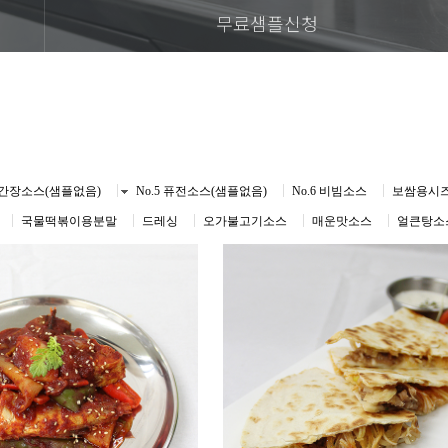
무료샘플신청
진간장소스(샘플없음)
No.5 퓨전소스(샘플없음)
No.6 비빔소스
보쌈용시
국물떡볶이용분말
드레싱
오가불고기소스
매운맛소스
얼큰탕소스