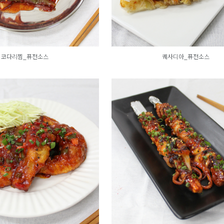
코다리찜_퓨전소스
퀘사디아_퓨전소스