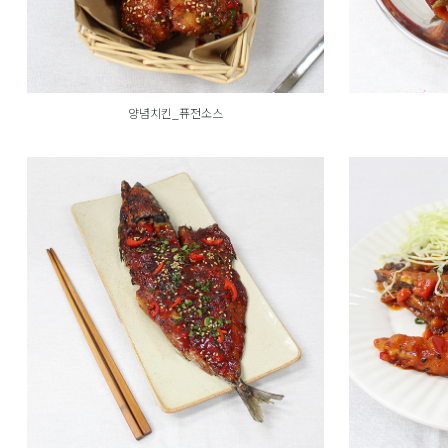
양념치킨_퓨전소스