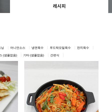
레시피
즈닝
어니언소스
냉면육수
푸드락모밀육수
잔치육수
 (샘플없음)
기타 (샘플없음)
간편식