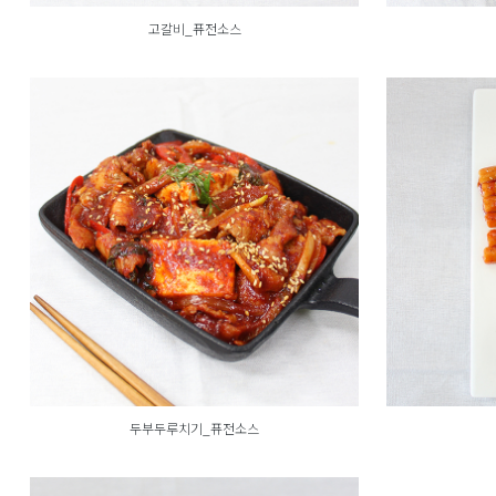
고갈비_퓨전소스
두부두루치기_퓨전소스