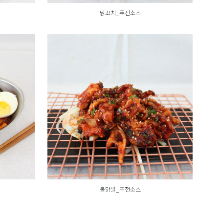
닭꼬치_퓨전소스
불닭발_퓨전소스