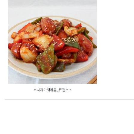
소시지야채볶음_퓨전소스