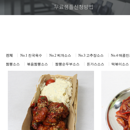
무료샘플신청방법
전체
No.1 진국육수
No.2 찌개소스
No.3 고추장소스
No.4 매콤
짬뽕소스
볶음짬뽕소스
짬뽕순두부소스
돈가스소스
떡볶이소스