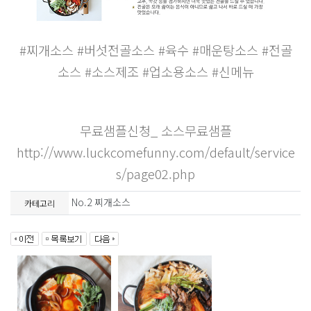
#찌개소스 #버섯전골소스 #육수 #매운탕소스 #전골
소스 #소스제조 #업소용소스 #신메뉴
무료샘플신청_ 소스무료샘플
http://www.luckcomefunny.com/default/service
s/page02.php
No.2 찌개소스
카테고리