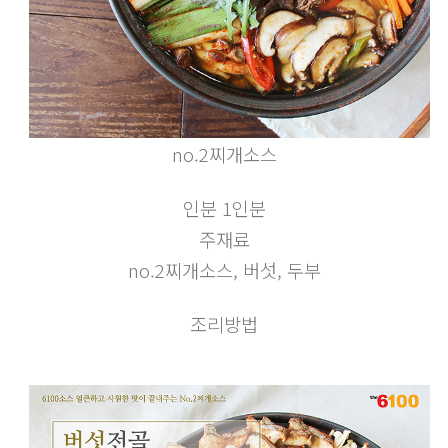
no.2찌개소스
인분 1인분
주재료
no.2찌개소스, 버섯, 두부
조리방법