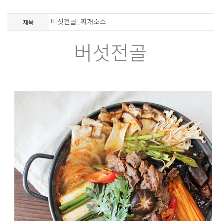
버섯전골_찌개소스
제목
버섯전골