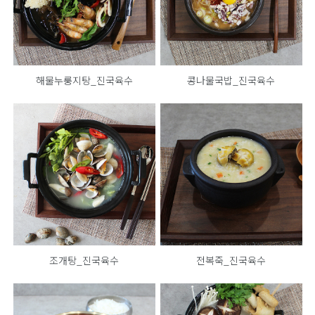
해물누룽지탕_진국육수
콩나물국밥_진국육수
조개탕_진국육수
전복죽_진국육수