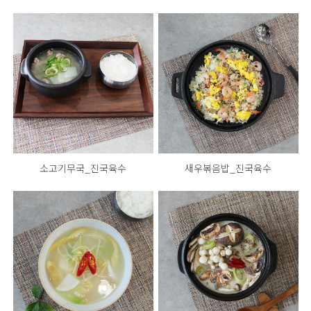
소고기무국_진국육수
새우볶음밥_진국육수