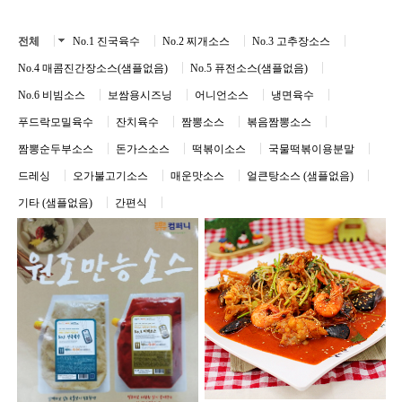
전체
No.1 진국육수
No.2 찌개소스
No.3 고추장소스
No.4 매콤진간장소스(샘플없음)
No.5 퓨전소스(샘플없음)
No.6 비빔소스
보쌈용시즈닝
어니언소스
냉면육수
푸드락모밀육수
잔치육수
짬뽕소스
볶음짬뽕소스
짬뽕순두부소스
돈가스소스
떡볶이소스
국물떡볶이용분말
드레싱
오가불고기소스
매운맛소스
얼큰탕소스 (샘플없음)
기타 (샘플없음)
간편식