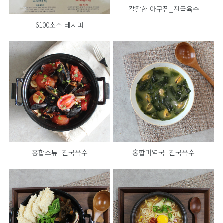
칼칼한 아구찜_진국육수
6100소스 레시피
홍합스튜_진국육수
홍합미역국_진국육수