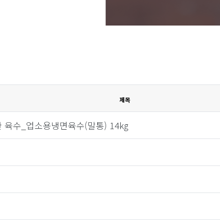
제목
육수_업소용냉면육수(말통) 14kg