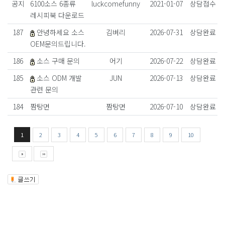
공지
6100소스 6종류
luckcomefunny
2021-01-07
상담접수
레시피북 다운로드
187
안녕하세요 소스
김벼리
2026-07-31
상담완료
OEM문의드립니다.
186
소스 구매 문의
어기
2026-07-22
상담완료
185
소스 ODM 개발
JUN
2026-07-13
상담완료
관련 문의
184
짬탕면
짬탕면
2026-07-10
상담완료
1
2
3
4
5
6
7
8
9
10