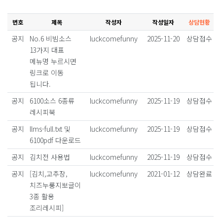
번호
제목
작성자
작성일자
상담현황
공지
No.6 비빔소스
luckcomefunny
2025-11-20
상담접수
13가지 대표
메뉴명 누르시면
링크로 이동
됩니다.
공지
6100소스 6종류
luckcomefunny
2025-11-19
상담접수
레시피북
공지
llms-full.txt 및
luckcomefunny
2025-11-19
상담접수
6100pdf 다운로드
공지
김치전 사용법
luckcomefunny
2025-11-19
상담접수
공지
[김치,고추장,
luckcomefunny
2021-01-12
상담완료
치즈누룽지뽀글이
3종 활용
조리레시피]